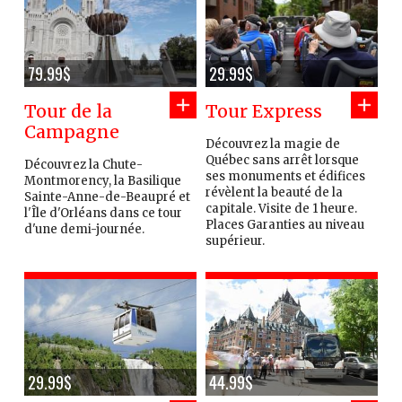
79.99$
29.99$
Tour de la
Tour Express
Campagne
Découvrez la magie de
Québec sans arrêt lorsque
Découvrez la Chute-
ses monuments et édifices
Montmorency, la Basilique
révèlent la beauté de la
Sainte-Anne-de-Beaupré et
capitale. Visite de 1 heure.
l'Île d'Orléans dans ce tour
Places Garanties au niveau
d'une demi-journée.
supérieur.
29.99$
44.99$