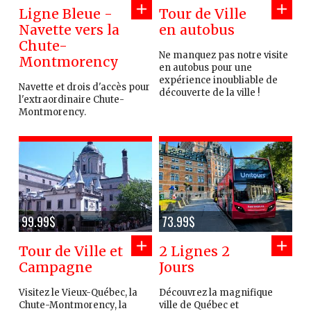
Ligne Bleue -
Tour de Ville
Navette vers la
en autobus
Chute-
Ne manquez pas notre visite
Montmorency
en autobus pour une
expérience inoubliable de
Navette et drois d'accès pour
découverte de la ville !
l'extraordinaire Chute-
Montmorency.
99.99$
73.99$
Tour de Ville et
2 Lignes 2
Campagne
Jours
Visitez le Vieux-Québec, la
Découvrez la magnifique
Chute-Montmorency, la
ville de Québec et