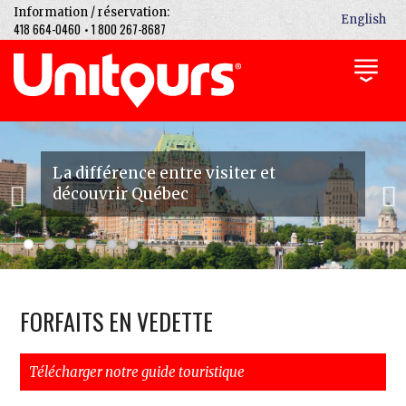
Information / réservation:
English
418 664-0460
1 800 267-8687
•
La différence entre visiter et
découvrir Québec
Previous
Next
FORFAITS EN VEDETTE
Télécharger notre guide touristique